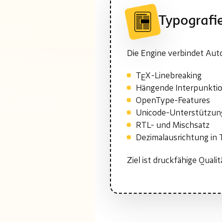
Typografi
Die Engine verbindet Auto
T
X
-Linebreaking
E
Hängende Interpunkti
OpenType-Features
Unicode-Unterstützun
RTL- und Mischsatz
Dezimalausrichtung in 
Ziel ist druckfähige Quali