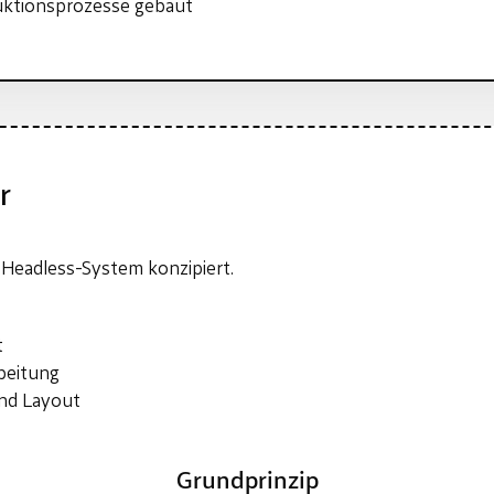
uktionsprozesse gebaut
r
s Headless-System konzipiert.
t
beitung
nd Layout
Grundprinzip