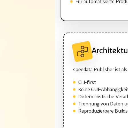
Für automatisierte Prod
Architektu
speedata Publisher ist al
CLI-first
Keine GUI-Abhängigkei
Deterministische Verar
Trennung von Daten u
Reproduzierbare Builds