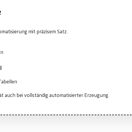
e
matisierung mit präzisem Satz.
on
g
Tabellen
tät auch bei vollständig automatisierter Erzeugung.